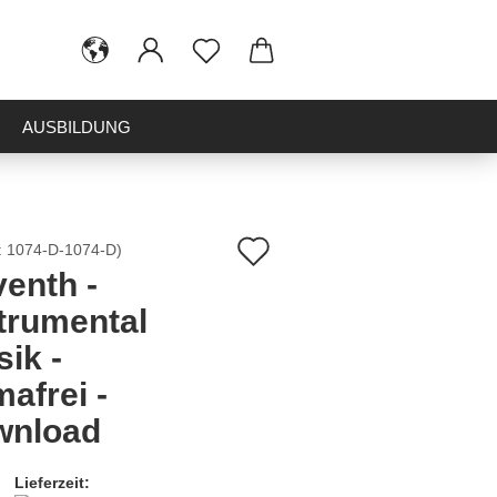
AUSBILDUNG
Auf
:
1074-D-1074-D
)
enth -
den
trumental
Merkzettel
ik -
afrei -
wnload
Lieferzeit: