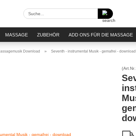
Suche...
MASSAGE
ZUBEHÖR
ADD ONS FÜR DIE MASSAGE
»
assagemusik Download
Seventh - instrumental Musik - gemafrei - download
(Art.Nr.
Sev
ins
Mus
gem
do