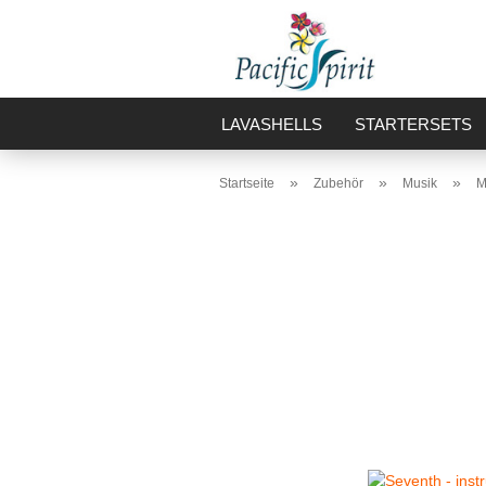
LAVASHELLS
STARTERSETS
»
»
»
Startseite
Zubehör
Musik
M