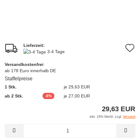
Lieferzeit:
A
3-4 Tage
d
Versandkostenfrei
M
ab 178 Euro innerhalb DE
Staffelpreise
1 Stk.
je 29,63 EUR
ab 2 Stk.
je 27,00 EUR
-8%
29,63 EUR
inkl. 19% MwSt. zzgl.
Versand