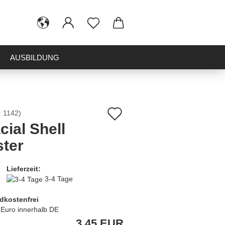
AUSBILDUNG
Auf
:
1142
)
cial Shell
den
ter
Merkzettel
Lieferzeit:
3-4 Tage
dkostenfrei
 Euro innerhalb DE
3,45 EUR