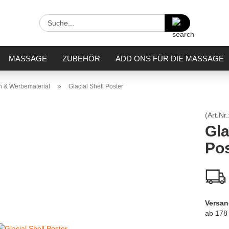
Suche...
MASSAGE
ZUBEHÖR
ADD ONS FÜR DIE MASSAGE
»
n & Werbematerial
Glacial Shell Poster
(Art.Nr.
Gla
Pos
Versan
ab 178