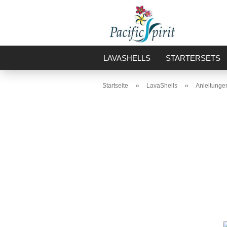
LAVASHELLS
STARTERSETS
»
»
Startseite
LavaShells
Anleitunge